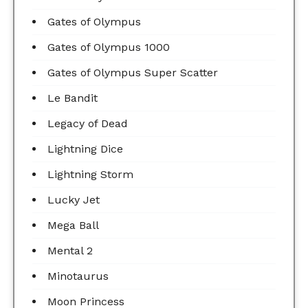
Gates of Olympus
Gates of Olympus 1000
Gates of Olympus Super Scatter
Le Bandit
Legacy of Dead
Lightning Dice
Lightning Storm
Lucky Jet
Mega Ball
Mental 2
Minotaurus
Moon Princess