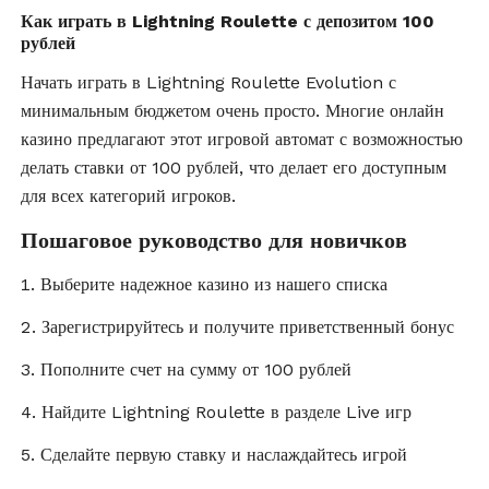
Как играть в Lightning Roulette с депозитом 100
рублей
Начать играть в Lightning Roulette Evolution с
минимальным бюджетом очень просто. Многие онлайн
казино предлагают этот игровой автомат с возможностью
делать ставки от 100 рублей, что делает его доступным
для всех категорий игроков.
Пошаговое руководство для новичков
Выберите надежное казино из нашего списка
Зарегистрируйтесь и получите приветственный бонус
Пополните счет на сумму от 100 рублей
Найдите Lightning Roulette в разделе Live игр
Сделайте первую ставку и наслаждайтесь игрой