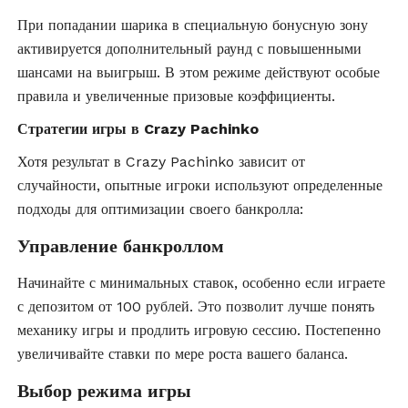
При попадании шарика в специальную бонусную зону
активируется дополнительный раунд с повышенными
шансами на выигрыш. В этом режиме действуют особые
правила и увеличенные призовые коэффициенты.
Стратегии игры в Crazy Pachinko
Хотя результат в Crazy Pachinko зависит от
случайности, опытные игроки используют определенные
подходы для оптимизации своего банкролла:
Управление банкроллом
Начинайте с минимальных ставок, особенно если играете
с депозитом от 100 рублей. Это позволит лучше понять
механику игры и продлить игровую сессию. Постепенно
увеличивайте ставки по мере роста вашего баланса.
Выбор режима игры