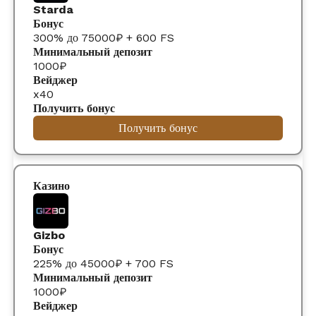
Starda
300% до 75000₽ + 600 FS
1000₽
x40
Получить бонус
Gizbo
225% до 45000₽ + 700 FS
1000₽