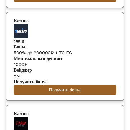
1Win
500% до 200000₽ + 70 FS
1000₽
x50
Получить бонус