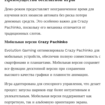
Демо-режим предоставляет неограниченное время для
изучения всех нюансов автомата без риска потери
денежных средств. Это особенно важно для Crazy
Pachinko, поскольку его механика отличается от
традиционных слотов.
Мобильная версия Crazy Pachinko
Evolution Gaming оптимизировала Crazy Pachinko для
мобильных устройств, обеспечив полную совместимость с
смартфонами и планшетами. Мобильная версия сохраняет
все функции десктопной версии при сохранении
высокого качества графики и плавности анимации.
Игра адаптирована для сенсорного управления, что делает
процесс запуска шариков еще более интуитивным и
увлекательным. Мобильная версия поддерживает как
портретную, так и альбомную ориентацию экрана.