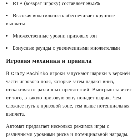
RTP (возврат игроку) составляет 96.5%
Высокая волатильность обеспечивает крупные
выплаты
Множественные уровни призовых зон
Бонусные раунды с увеличенными множителями
Игровая механика и правила
В Crazy Pachinko игроки запускают шарики в верхней
части игрового поля, которые затем падают вниз,
отскакивая от различных препятствий. Выигрыш зависит
от того, в какую призовую зону попадет шарик. Чем
сложнее путь к призовой зоне, тем выше потенциальная
выплата.
Автомат предлагает несколько режимов игры с
различными уровнями риска и потенциальной награды.