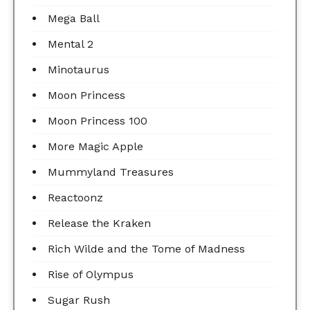
Mega Ball
Mental 2
Minotaurus
Moon Princess
Moon Princess 100
More Magic Apple
Mummyland Treasures
Reactoonz
Release the Kraken
Rich Wilde and the Tome of Madness
Rise of Olympus
Sugar Rush